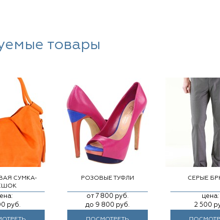
уемые товары
ВАЯ СУМКА-
РОЗОВЫЕ ТУФЛИ
СЕРЫЕ Б
ЕШОК
ена:
от
7 800
руб.
цена:
00
руб.
до
9 800
руб.
2 500
р
ОТРЕТЬ
ПОСМОТРЕТЬ
ПОСМОТР