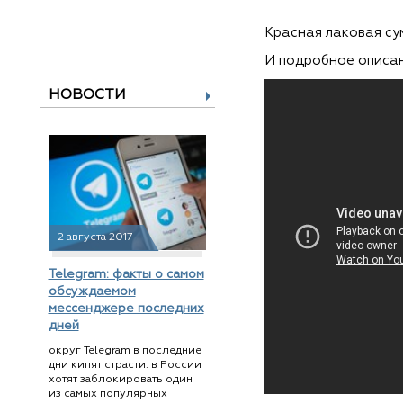
Красная лаковая су
И подробное описан
НОВОСТИ
2 августа 2017
Telegram: факты о самом
обсуждаемом
мессенджере последних
дней
округ Telegram в последние
дни кипят страсти: в России
хотят заблокировать один
из самых популярных