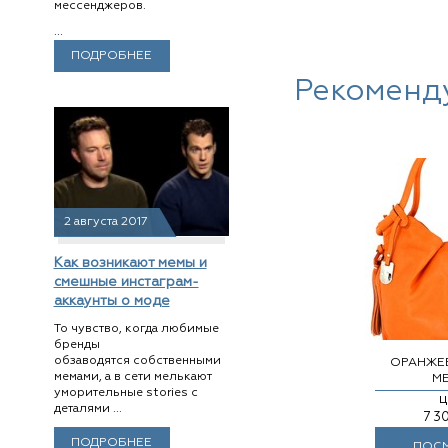
мессенджеров.
...
ПОДРОБНЕЕ
Рекоменд
2 августа 2017
Как возникают мемы и
смешные инстаграм-
аккаунты о моде
То чувство, когда любимые
бренды
обзаводятся собственными
ОРАНЖЕ
мемами, а в сети мелькают
М
уморительные stories с
ц
деталями ...
7 3
ПОДРОБНЕЕ
ПОСМ